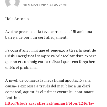
10 MARZO, 2011 A LAS 21:20
Hola Antonio,
Avui he presenciat la teva xerrada a la UB amb una
barreja de por i un cert alleujament.
Fa cosa d’any i mig que et segueixo a tú i a la gent de
Crisis Energètica i sempre va bé escoltar d’un expert
que no ets un boig catastrofista i que tens força ben
entès el problema.
A nivell de comarca la meva humil aportació «a la
causa» s’expressa a través del meu bloc a un diari
comarcal, aquest és el primer exemple i continuaré
fent-ho:
http://blogs.aravalles.cat/guinart/blog/1246/la-