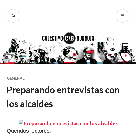
Ir
al
BUSCAR
ME
Colectivo
contenido
PR
Burbuja
GENERAL
Preparando entrevistas con
los alcaldes
Queridos lectores,