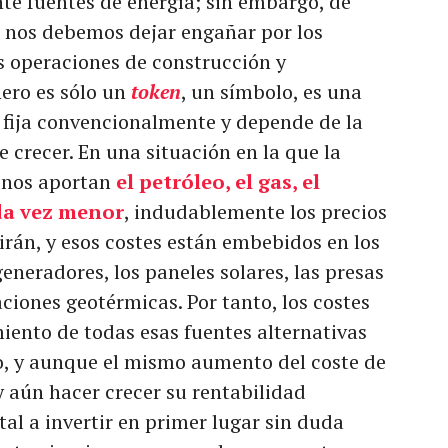
te fuentes de energía; sin embargo, de
no nos debemos dejar engañar por los
as operaciones de construcción y
ero es sólo un
token
, un símbolo, es una
se fija convencionalmente y depende de la
 crecer. En una situación en la que la
 nos aportan
el petróleo, el gas, el
ada vez menor
, indudablemente los precios
irán, y esos costes están embebidos en los
generadores, los paneles solares, las presas
aciones geotérmicas. Por tanto, los costes
ento de todas esas fuentes alternativas
o, y aunque el mismo aumento del coste de
 aún hacer crecer su rentabilidad
tal a invertir en primer lugar sin duda