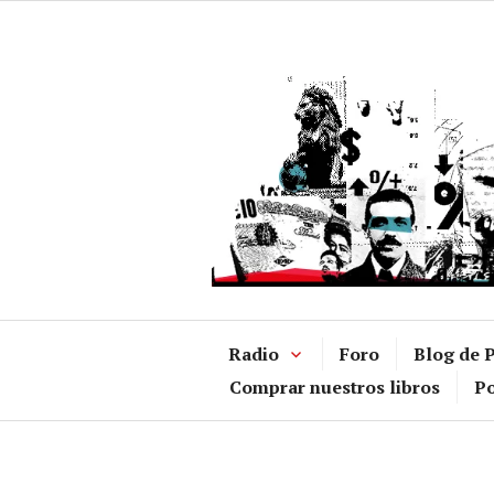
Ir
al
contenido
Radio
Foro
Blog de P
Comprar nuestros libros
Po