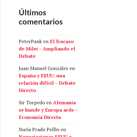
Últimos
comentarios
PeterPank
en
El fracaso
de Milei – Ampliando el
Debate
Juan Manuel González
en
España y EEUU: una
relación difícil – Debate
Directo
Sir Torpedo
en
Alemania
se hunde y Europa arde –
Economía Directa
Nuria Prado Pelllo
en
Negociaciones EEUU e