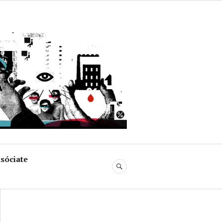
uja
sóciate
BUSCAR