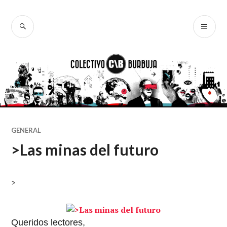
Ir
al
BUSCAR
ME
Colectivo
contenido
PR
Burbuja
GENERAL
>Las minas del futuro
>
Queridos lectores,