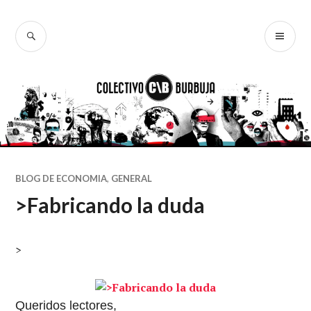
Ir
al
BUSCAR
ME
Colectivo
contenido
PR
Burbuja
BLOG DE ECONOMIA
,
GENERAL
>Fabricando la duda
>
Queridos lectores,