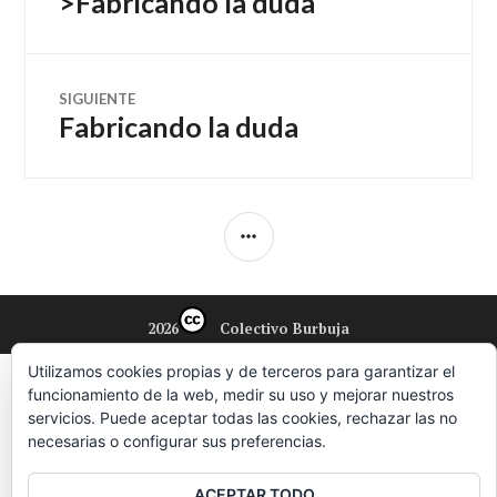
>Fabricando la duda
de
anterior:
entradas
SIGUIENTE
Fabricando la duda
Entrada
siguiente:
BARRA
LATERAL
2026
Colectivo Burbuja
Utilizamos cookies propias y de terceros para garantizar el
funcionamiento de la web, medir su uso y mejorar nuestros
servicios. Puede aceptar todas las cookies, rechazar las no
necesarias o configurar sus preferencias.
ACEPTAR TODO