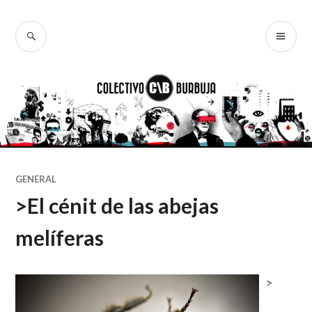
Ir
al
BUSCAR
ME
Colectivo
contenido
PR
Burbuja
GENERAL
>El cénit de las abejas
melíferas
>