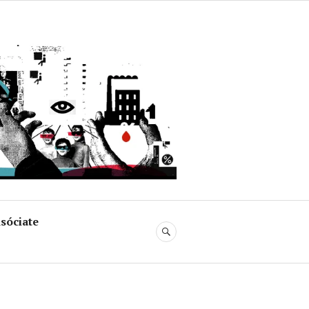
uja
sóciate
BUSCAR