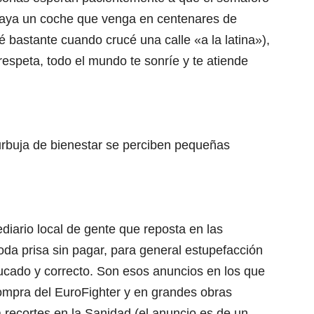
aya un coche que venga en centenares de
 bastante cuando crucé una calle «a la latina»),
respeta, todo el mundo te sonríe y te atiende
urbuja de bienestar se perciben pequeñas
ediario local de gente que reposta en las
oda prisa sin pagar, para general estupefacción
ucado y correcto. Son esos anuncios en los que
compra del EuroFighter y en grandes obras
a recortes en la Sanidad (el anuncio es de un