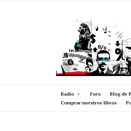
Ir
al
contenido
Radio
Foro
Blog de P
Comprar nuestros libros
Po