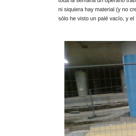
toda la semana un operario tra
ni siquiera hay material (y no c
sólo he visto un palé vacío, y e