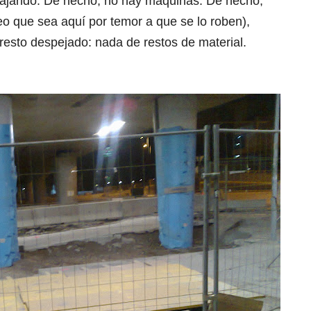
bajando. De hecho, no hay máquinas. De hecho,
reo que sea aquí por temor a que se lo roben),
l resto despejado: nada de restos de material.