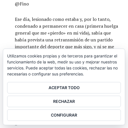
@Fino
Ese día, lesionado como estaba y, por lo tanto,
condenado a permanecer en casa (primera huelga
general que me «pierdo» en mi vida), sabía que
había prevista una retransmisión de un partido
importante del deporte que más sigo, y ni se me
ocurrió intentar verlo porque entendía que no
Utilizamos cookies propias y de terceros para garantizar el
procedía en un día así, lo retransmitieran o no
funcionamiento de la web, medir su uso y mejorar nuestros
(que fue que no, de lo cual me alegré) Las TVs
servicios. Puede aceptar todas las cookies, rechazar las no
privadas ese día ni existieron para mí, y de las
necesarias o configurar sus preferencias.
públicas me limité a ver los informativos sobre la
jornada de huelga, y nada más.
ACEPTAR TODO
RECHAZAR
Ahora bien, tampoco hay que pasarse. Me refiero a
ello en un comentario general posterior en el
CONFIGURAR
mainstream del post.
..