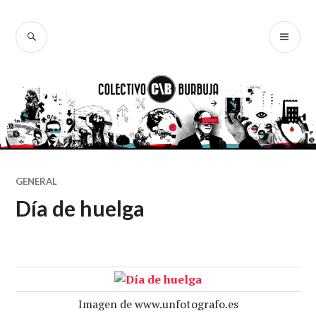
Ir
al
BUSCAR
ME
Colectivo
contenido
PR
Burbuja
GENERAL
Día de huelga
Imagen de www.unfotografo.es