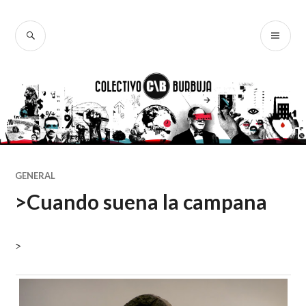
Ir
al
BUSCAR
ME
Colectivo
contenido
PR
Burbuja
GENERAL
>Cuando suena la campana
>