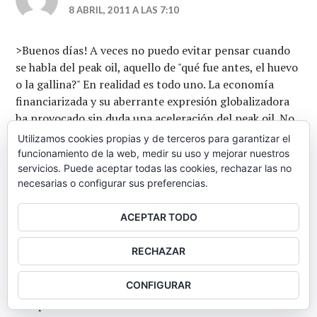
8 ABRIL, 2011 A LAS 7:10
>Buenos días! A veces no puedo evitar pensar cuando
se habla del peak oil, aquello de "qué fue antes, el huevo
o la gallina?" En realidad es todo uno. La economía
financiarizada y su aberrante expresión globalizadora
ha provocado sin duda una aceleración del peak oil. No
creo que el peak oil sea responsable de las subprime, de
Utilizamos cookies propias y de terceros para garantizar el
la caída de los salarios, de la acumulación de las
funcionamiento de la web, medir su uso y mejorar nuestros
fortunas del planeta (en su mayoría provienen de la
servicios. Puede aceptar todas las cookies, rechazar las no
necesarias o configurar sus preferencias.
ingeniería financiera basada en productos de alto
riesgo que poco tenían que ver con el petroleo). En
ACEPTAR TODO
cambio, lo que era un problema colateral va camino de
convertirse en problema vital (petroleo, nuclear,
RECHAZAR
energia en general) y condicionante vital de nuestro
futuro. Pero no temáis, la finanza seguirá ahí, activa y
CONFIGURAR
atenta a todo aquello con lo que se pueda hacer dinero
aunque ello nos lleve a la extinción.