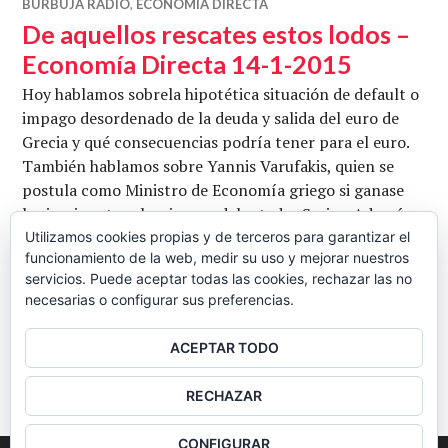
BURBUJA RADIO
,
ECONOMÍA DIRECTA
De aquellos rescates estos lodos –
Economía Directa 14-1-2015
Hoy hablamos sobrela hipotética situación de default o
impago desordenado de la deuda y salida del euro de
Grecia y qué consecuencias podría tener para el euro.
También hablamos sobre Yannis Varufakis, quien se
postula como Ministro de Economía griego si ganase
las inminentes elecciones adelantadas Syriza. Además
hablamos sobre la ampliación de capital del Banco
Utilizamos cookies propias y de terceros para garantizar el
funcionamiento de la web, medir su uso y mejorar nuestros
Santander y cómo ha afectado a su cotización y …
servicios. Puede aceptar todas las cookies, rechazar las no
De aquellos rescates estos lodos – Eco
Seguir leyendo
necesarias o configurar sus preferencias.
CB
14 ENERO, 2015
2 COMENTARIOS
ACEPTAR TODO
BARRA
RECHAZAR
LATERAL
CONFIGURAR