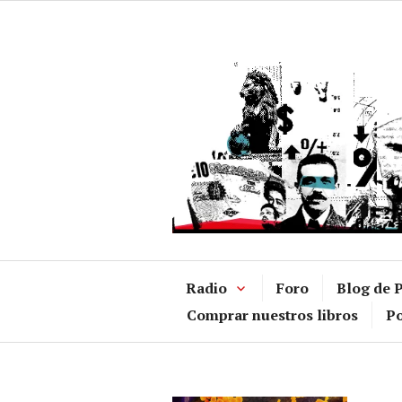
Ir
al
contenido
Radio
Foro
Blog de P
Comprar nuestros libros
Po