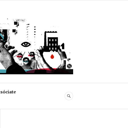
uja
sóciate
BUSCAR