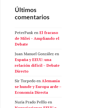
Últimos
comentarios
PeterPank
en
El fracaso
de Milei – Ampliando el
Debate
Juan Manuel González
en
España y EEUU: una
relación difícil – Debate
Directo
Sir Torpedo
en
Alemania
se hunde y Europa arde –
Economía Directa
Nuria Prado Pelllo
en
Negociaciones EEUU e