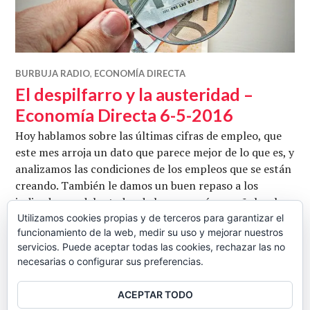
BURBUJA RADIO
,
ECONOMÍA DIRECTA
El despilfarro y la austeridad –
Economía Directa 6-5-2016
Hoy hablamos sobre las últimas cifras de empleo, que
este mes arroja un dato que parece mejor de lo que es, y
analizamos las condiciones de los empleos que se están
creando. También le damos un buen repaso a los
indicadores adelantados de la economía española, el
estado de la economía internacional y, por último, la
Utilizamos cookies propias y de terceros para garantizar el
funcionamiento de la web, medir su uso y mejorar nuestros
retirada de la carrera presidencial de Ted Cruz y …
servicios. Puede aceptar todas las cookies, rechazar las no
El despilfarro y la austeridad – Econom
Seguir leyendo
necesarias o configurar sus preferencias.
CB
6 MAYO, 2016
6 COMENTARIOS
ACEPTAR TODO