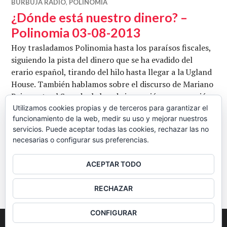
BURBUJA RADIO
,
POLINOMIA
¿Dónde está nuestro dinero? –
Polinomia 03-08-2013
Hoy trasladamos Polinomia hasta los paraísos fiscales,
siguiendo la pista del dinero que se ha evadido del
erario español, tirando del hilo hasta llegar a la Ugland
House. También hablamos sobre el discurso de Mariano
Rajoy ante el Senado, la honda impresión que pareció
dejar este en Luis Bárenas, cuyo entorno tildó de
Utilizamos cookies propias y de terceros para garantizar el
funcionamiento de la web, medir su uso y mejorar nuestros
«suicidio político» y la persecución y acoso a la que
servicios. Puede aceptar todas las cookies, rechazar las no
¿Dónde está nuestro dine
afirma estar …
Seguir leyendo
necesarias o configurar sus preferencias.
CB
3 AGOSTO, 2013
DEJAR UN COMENTARIO
ACEPTAR TODO
BARRA
RECHAZAR
LATERAL
CONFIGURAR
2026
Colectivo Burbuja