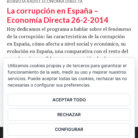
BURBUJA RADIO
,
ECONOMÍA DIRECTA
La corrupción en España –
Economía Directa 26-2-2014
Hoy dedicamos el programa a hablar sobre el fenómeno
de la corrupción: las características de la corrupción
en España, cómo afecta a nivel social y económico, su
evolución en España, una comparativa con el resto del
mundo y si es posible una regeneración desde su
evolucionado estado actual. Con Carlos Muñiz y Luis
Utilizamos cookies propias y de terceros para garantizar el
funcionamiento de la web, medir su uso y mejorar nuestros
Cosín. Conduce Juan Carlos Barba. Fotografía de
servicios. Puede aceptar todas las cookies, rechazar las no
La corrupción en España – Econ
ssoosay
Seguir leyendo
necesarias o configurar sus preferencias.
CB
26 FEBRERO, 2014
2 COMENTARIOS
ACEPTAR TODO
BARRA
RECHAZAR
LATERAL
CONFIGURAR
2026
Colectivo Burbuja