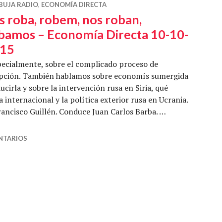
BUJA RADIO
,
ECONOMÍA DIRECTA
s roba, robem, nos roban,
bamos – Economía Directa 10-10-
15
pecialmente, sobre el complicado proceso de
rupción. También hablamos sobre economís sumergida
ucirla y sobre la intervención rusa en Siria, qué
a internacional y la política exterior rusa en Ucrania.
rancisco Guillén. Conduce Juan Carlos Barba. …
nos roban, robamos – Economía Directa 10-10-2015
NTARIOS