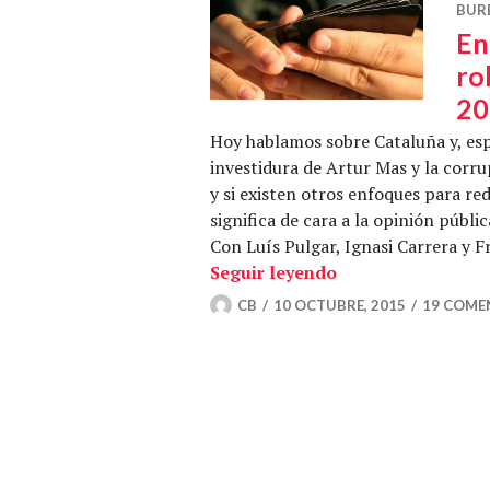
BUR
En
ro
20
Hoy hablamos sobre Cataluña y, es
investidura de Artur Mas y la cor
y si existen otros enfoques para red
significa de cara a la opinión públic
Con Luís Pulgar, Ignasi Carrera y F
Ens roba, robem, 
Seguir leyendo
CB
10 OCTUBRE, 2015
19 COME