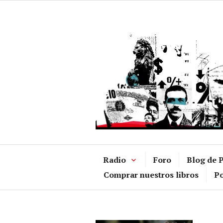
Ir
al
contenido
Radio
Foro
Blog de P
Comprar nuestros libros
Po