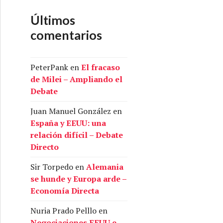
Últimos
comentarios
PeterPank
en
El fracaso
de Milei – Ampliando el
Debate
Juan Manuel González
en
España y EEUU: una
relación difícil – Debate
Directo
Sir Torpedo
en
Alemania
se hunde y Europa arde –
Economía Directa
Nuria Prado Pelllo
en
Negociaciones EEUU e