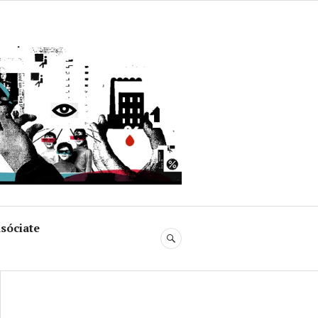
uja
sóciate
BUSCAR