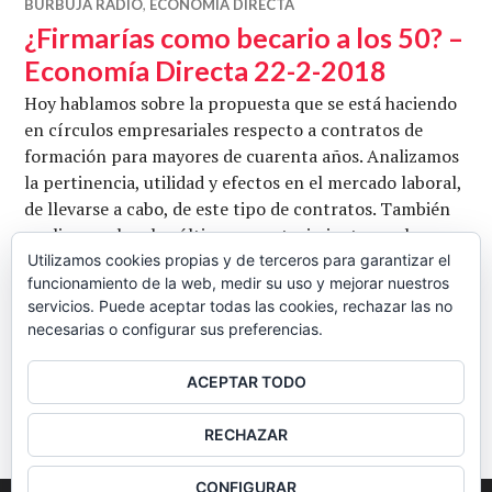
BURBUJA RADIO
,
ECONOMÍA DIRECTA
¿Firmarías como becario a los 50? –
Economía Directa 22-2-2018
Hoy hablamos sobre la propuesta que se está haciendo
en círculos empresariales respecto a contratos de
formación para mayores de cuarenta años. Analizamos
la pertinencia, utilidad y efectos en el mercado laboral,
de llevarse a cabo, de este tipo de contratos. También
analizamos hoy los últimos acontecimientos en la
guerra de Siria. Por último, hablamos sobre las
Utilizamos cookies propias y de terceros para garantizar el
funcionamiento de la web, medir su uso y mejorar nuestros
previsiones catastrofistas o madmaxistas: cuánto han
servicios. Puede aceptar todas las cookies, rechazar las no
¿Firmarías como becario a l
tenido de …
Seguir leyendo
necesarias o configurar sus preferencias.
CB
22 FEBRERO, 2018
3 COMENTARIOS
ACEPTAR TODO
BARRA
RECHAZAR
LATERAL
CONFIGURAR