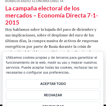
BURBUJA RADIO
,
ECONOMÍA DIRECTA
La campaña electoral de los
mercados – Economía Directa 7-1-
2015
Hoy hablamos sobre la bajada del paro de diciembre y
sus implicaciones, sobre el desplome del euro de los
últimos días, la compra masiva de activos de empresas
energéticos por parte de Rusia durante la crisis de
cotización del rublo y, por último, sobre Grecia y las
encuestas que traslucen que las amenazas
Utilizamos cookies propias y de terceros para garantizar el
funcionamiento de la web, medir su uso y mejorar nuestros
internacionales están pasando factura a Syriza y si el
servicios. Puede aceptar todas las cookies, rechazar las no
La campaña electora
escenario de salida …
Seguir leyendo
necesarias o configurar sus preferencias.
CB
7 ENERO, 2015
3 COMENTARIOS
ACEPTAR TODO
BARRA
RECHAZAR
LATERAL