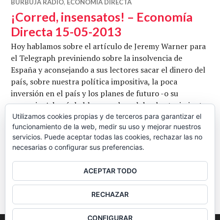
BURBUJA RADIO
,
ECONOMÍA DIRECTA
¡Corred, insensatos! – Economía
Directa 15-05-2013
Hoy hablamos sobre el artículo de Jeremy Warner para
el Telegraph previniendo sobre la insolvencia de
España y aconsejando a sus lectores sacar el dinero del
país, sobre nuestra política impositiva, la poca
inversión en el país y los planes de futuro -o su
ausencia. Además hablamos sobre el desabastecimiento
en los mercados de Venezuela. Con Jordi Llatzer,
Utilizamos cookies propias y de terceros para garantizar el
funcionamiento de la web, medir su uso y mejorar nuestros
Eduardo García y José Antonio Paunero. Conduce …
servicios. Puede aceptar todas las cookies, rechazar las no
¡Corred, insensatos! – Economía Direct
Seguir leyendo
necesarias o configurar sus preferencias.
CB
15 MAYO, 2013
3 COMENTARIOS
ACEPTAR TODO
BARRA
RECHAZAR
LATERAL
CONFIGURAR