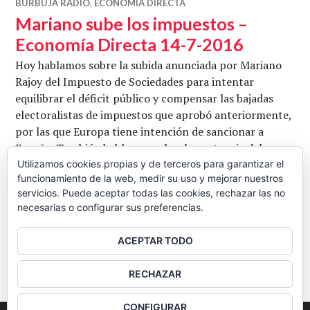
BURBUJA RADIO
,
ECONOMÍA DIRECTA
Mariano sube los impuestos –
Economía Directa 14-7-2016
Hoy hablamos sobre la subida anunciada por Mariano
Rajoy del Impuesto de Sociedades para intentar
equilibrar el déficit público y compensar las bajadas
electoralistas de impuestos que aprobó anteriormente,
por las que Europa tiene intención de sancionar a
España. También hablamos sobre la sentencia del
Tribunal de Justicia de la Unión Europea sobre la no
Utilizamos cookies propias y de terceros para garantizar el
funcionamiento de la web, medir su uso y mejorar nuestros
retroactividad de las cláusulas suelo y sobre la situación
servicios. Puede aceptar todas las cookies, rechazar las no
Mariano sube los impuestos – Econ
de …
Seguir leyendo
necesarias o configurar sus preferencias.
CB
14 JULIO, 2016
2 COMENTARIOS
ACEPTAR TODO
BARRA
RECHAZAR
LATERAL
CONFIGURAR