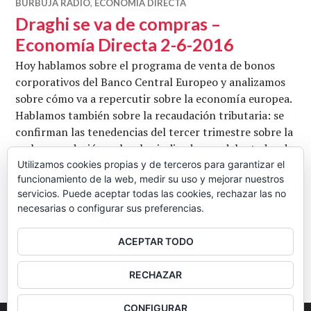
BURBUJA RADIO
,
ECONOMÍA DIRECTA
Draghi se va de compras –
Economía Directa 2-6-2016
Hoy hablamos sobre el programa de venta de bonos
corporativos del Banco Central Europeo y analizamos
sobre cómo va a repercutir sobre la economía europea.
Hablamos también sobre la recaudación tributaria: se
confirman las tenedencias del tercer trimestre sobre la
mala recaudación, sobre los indicadores adelantados de
la economía mundial y sobre la evolución de la
Utilizamos cookies propias y de terceros para garantizar el
funcionamiento de la web, medir su uso y mejorar nuestros
campaña electoral de cara al 26J, centrándonos
servicios. Puede aceptar todas las cookies, rechazar las no
Draghi se va de comp
especialmente en …
Seguir leyendo
necesarias o configurar sus preferencias.
CB
2 JUNIO, 2016
DEJAR UN COMENTARIO
ACEPTAR TODO
BARRA
RECHAZAR
LATERAL
CONFIGURAR