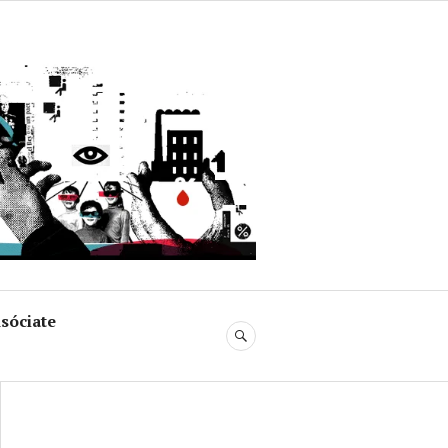
uja
sóciate
BUSCAR