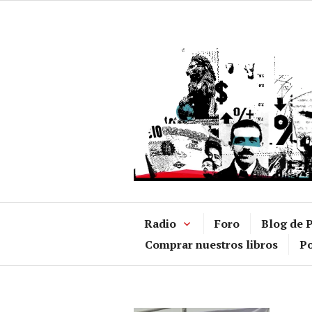
Ir
al
contenido
Radio
Foro
Blog de P
Comprar nuestros libros
Po