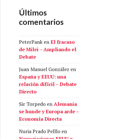
Últimos
comentarios
PeterPank
en
El fracaso
de Milei – Ampliando el
Debate
Juan Manuel González
en
España y EEUU: una
relación difícil – Debate
Directo
Sir Torpedo
en
Alemania
se hunde y Europa arde –
Economía Directa
Nuria Prado Pelllo
en
Negociaciones EEUU e