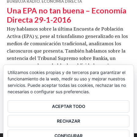
BURBUJA RADIO
,
ECONOMÍA DIRECTA
Una EPA no tan buena – Economía
Directa 29-1-2016
Hoy hablamos sobre la última Encuesta de Población
Activa (EPA) y, pese al triunfalismo generalizado en los
medios de comunicación tradicional, analizamos los
claroscuros que presenta. También hablamos sobre la
sentencia del Tribunal Supremo sobre Bankia, un
severo varapalo que habla de publicidad engañosa en
los folletos comerciales y situación contable poco
Utilizamos cookies propias y de terceros para garantizar el
funcionamiento de la web, medir su uso y mejorar nuestros
creíble; la situación de las bolsas durante los últimos
servicios. Puede aceptar todas las cookies, rechazar las no
Una EPA no tan buen
días y, por último, …
Seguir leyendo
necesarias o configurar sus preferencias.
CB
29 ENERO, 2016
DEJAR UN COMENTARIO
ACEPTAR TODO
BARRA
RECHAZAR
LATERAL
CONFIGURAR