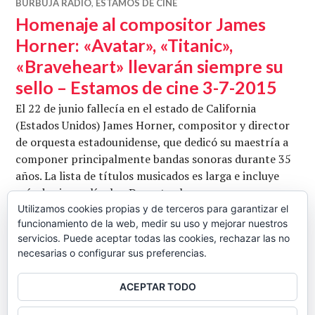
BURBUJA RADIO
,
ESTAMOS DE CINE
Homenaje al compositor James
Horner: «Avatar», «Titanic»,
«Braveheart» llevarán siempre su
sello – Estamos de cine 3-7-2015
El 22 de junio fallecía en el estado de California
(Estados Unidos) James Horner, compositor y director
de orquesta estadounidense, que dedicó su maestría a
componer principalmente bandas sonoras durante 35
años. La lista de títulos musicados es larga e incluye
más de cien películas. Durante el programa se
comentan algunos de sus trabajos más significativos:
Utilizamos cookies propias y de terceros para garantizar el
funcionamiento de la web, medir su uso y mejorar nuestros
«Aliens, el regreso», «Willow», «Tiempos de gloria», «El
servicios. Puede aceptar todas las cookies, rechazar las no
Homenaje al compositor James 
nombre …
Seguir leyendo
necesarias o configurar sus preferencias.
CB
4 JULIO, 2015
DEJAR UN COMENTARIO
ACEPTAR TODO
BARRA