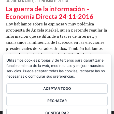
BURBUJA RADIO
,
ECONOMÍA DIRECTA
La guerra de la información –
Economía Directa 24-11-2016
Hoy hablamos sobre la espinosa y muy polémica
propuesta de Ángela Merkel, quien pretende regular la
información que se difunde a través de internet, y
analizamos la influencia de facebook en las elecciones
presidenciales de Estados Unidos. También hablamos
sobre el reciente fallecimiento de Rita Barberá,
observadora privilegiada de los manejos del Partido
Utilizamos cookies propias y de terceros para garantizar el
funcionamiento de la web, medir su uso y mejorar nuestros
Popular, sobre cómo se van perfilando los planes
servicios. Puede aceptar todas las cookies, rechazar las no
La guerra de la 
respecto al sistema de …
Seguir leyendo
necesarias o configurar sus preferencias.
CB
25 NOVIEMBRE, 2016
5 COMENTARIOS
ACEPTAR TODO
BARRA
RECHAZAR
LATERAL
CONFIGURAR