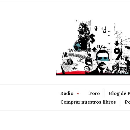
Ir
al
contenido
Radio
Foro
Blog de P
Comprar nuestros libros
Po