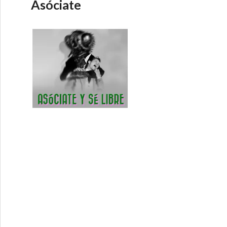
Asóciate
10-2012 ¿Monarquía, Aristocracia…o Democracia?