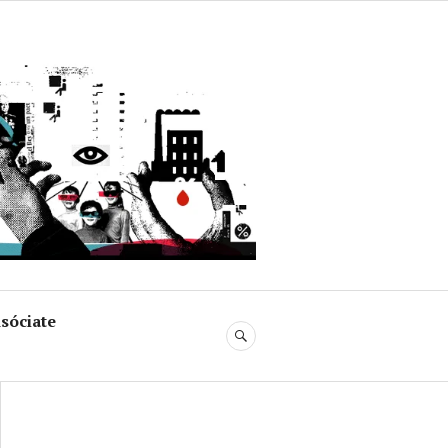
uja
sóciate
BUSCAR