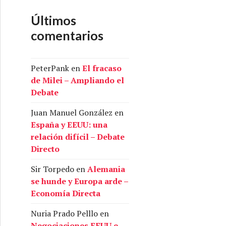
Últimos
comentarios
PeterPank
en
El fracaso
de Milei – Ampliando el
Debate
Juan Manuel González
en
España y EEUU: una
relación difícil – Debate
Directo
Sir Torpedo
en
Alemania
se hunde y Europa arde –
Economía Directa
Nuria Prado Pelllo
en
Negociaciones EEUU e