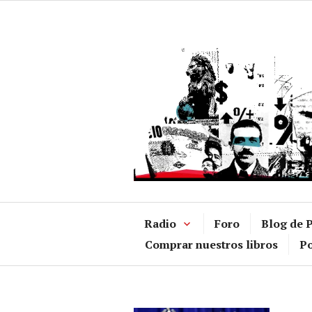
Ir
al
contenido
Radio
Foro
Blog de P
Comprar nuestros libros
Po