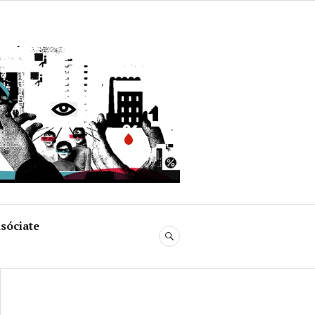
uja
sóciate
BUSCAR