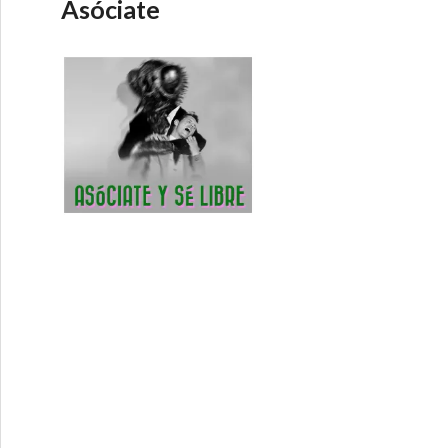
Asóciate
as de guerra – Ampliando el debate 15-3-2018