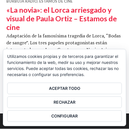
BURBUJA RADIO
,
ESTAMOS DE CINE
«La novia»: el Lorca arriesgado y
visual de Paula Ortiz – Estamos de
cine
Adaptación de la famosísima tragedia de Lorca, “Bodas
de sangre”. Los tres papeles protagonistas están
interpretados por Inma Cuesta, como Novia, Asier
Etxeandia, como Novio, y Álex García, como Leonardo.
Utilizamos cookies propias y de terceros para garantizar el
funcionamiento de la web, medir su uso y mejorar nuestros
Además, repasamos los estrenos de cartelera.
servicios. Puede aceptar todas las cookies, rechazar las no
«La novia»: el Lorca arriesgado y visual
Seguir leyendo
necesarias o configurar sus preferencias.
CB
18 JUNIO, 2016
DEJAR UN COMENTARIO
ACEPTAR TODO
BARRA
RECHAZAR
LATERAL
CONFIGURAR
2026
Colectivo Burbuja