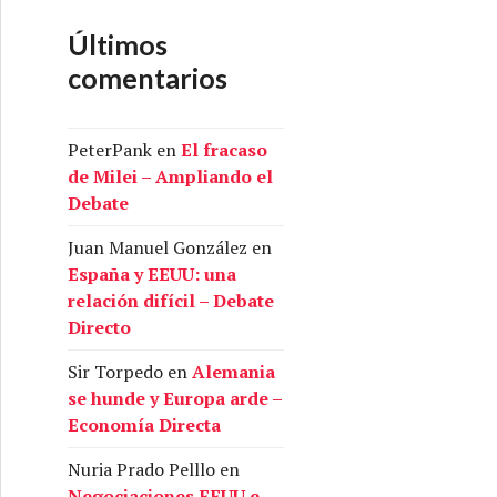
Últimos
comentarios
PeterPank
en
El fracaso
de Milei – Ampliando el
Debate
Juan Manuel González
en
España y EEUU: una
relación difícil – Debate
Directo
Sir Torpedo
en
Alemania
se hunde y Europa arde –
Economía Directa
Nuria Prado Pelllo
en
Negociaciones EEUU e