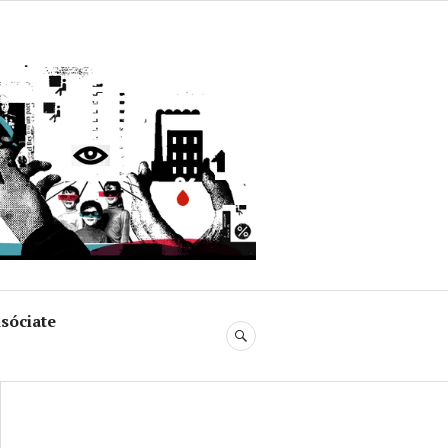
uja
sóciate
BUSCAR