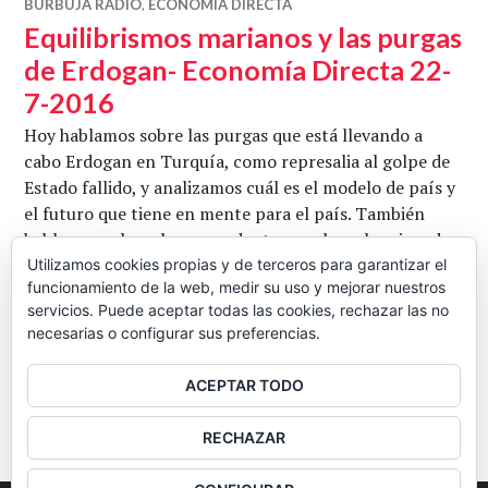
BURBUJA RADIO
,
ECONOMÍA DIRECTA
Equilibrismos marianos y las purgas
de Erdogan- Economía Directa 22-
7-2016
Hoy hablamos sobre las purgas que está llevando a
cabo Erdogan en Turquía, como represalia al golpe de
Estado fallido, y analizamos cuál es el modelo de país y
el futuro que tiene en mente para el país. También
hablamos sobre el sorprendente papel que han jugado
los partidos nacionalistas en la formación de la Mesa
Utilizamos cookies propias y de terceros para garantizar el
funcionamiento de la web, medir su uso y mejorar nuestros
del Congreso, el programa de compra de bonos de …
servicios. Puede aceptar todas las cookies, rechazar las no
Equilibrismos marianos y las purgas d
Seguir leyendo
necesarias o configurar sus preferencias.
CB
22 JULIO, 2016
12 COMENTARIOS
ACEPTAR TODO
BARRA
RECHAZAR
LATERAL