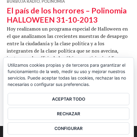
BURBUJA RADIO
,
POLINOMIA
El país de los horrores – Polinomia
HALLOWEEN 31-10-2013
Hoy realizamos un programa especial de Halloween en
el que analizamos las crecientes muestras de desapego
entre la ciudadanía y la clase política y a los
integrantes de la clase política que se nos avecina,
junto con el análisis de las últimas noticias jurídicas y
políticas. Con Pepe Crespo y Esteban Tena. Conduce
Utilizamos cookies propias y de terceros para garantizar el
funcionamiento de la web, medir su uso y mejorar nuestros
Juan Martínez. Escuchar y/o descargar en ivoox.
servicios. Puede aceptar todas las cookies, rechazar las no
El país de los hor
Fotografía de Tigana
Seguir leyendo
necesarias o configurar sus preferencias.
CB
31 OCTUBRE, 2013
5 COMENTARIOS
ACEPTAR TODO
BARRA
RECHAZAR
LATERAL
CONFIGURAR
2026
Colectivo Burbuja