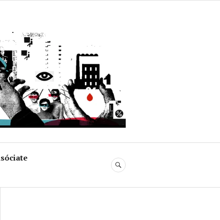
uja
sóciate
BUSCAR