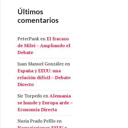
Últimos
comentarios
PeterPank
en
El fracaso
de Milei – Ampliando el
Debate
Juan Manuel González
en
España y EEUU: una
relación difícil – Debate
Directo
Sir Torpedo
en
Alemania
se hunde y Europa arde –
Economía Directa
Nuria Prado Pelllo
en
Negociaciones EEUU e