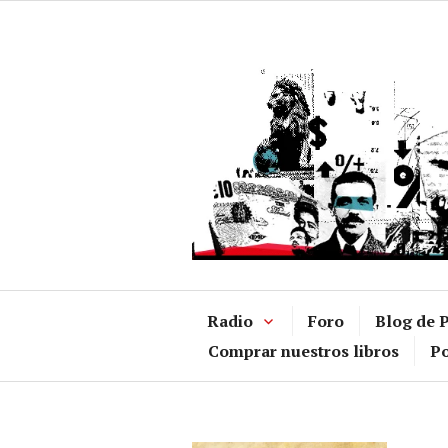
Ir
al
contenido
Radio
Foro
Blog de P
Comprar nuestros libros
Po