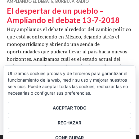
AMPLIANDO EL DEBATE
,
BURBUJA RADIO
El despertar de un pueblo –
Ampliando el debate 13-7-2018
Hoy ampliamos el debate alrededor del cambio político
que está aconteciendo en México, dejando atrás el
monopartidismo y abriendo una senda de
oportunidades que pudiera llevar al país hacia nuevos
horizontes. Analizamos cuál es el estado actual del
país, nos preguntamos cuán profundo puede ser el
cambio y qué desafíos enfrentará. Con Josep
Utilizamos cookies propias y de terceros para garantizar el
funcionamiento de la web, medir su uso y mejorar nuestros
Sanmartín, Eduardo Velásquez y Rafael González.
servicios. Puede aceptar todas las cookies, rechazar las no
El 
Conduce Jesús Nácher. Ir a descargar …
Seguir leyendo
necesarias o configurar sus preferencias.
CB
13 JULIO, 2018
DEJAR UN COMENTARIO
ACEPTAR TODO
BARRA
RECHAZAR
LATERAL
CONFIGURAR