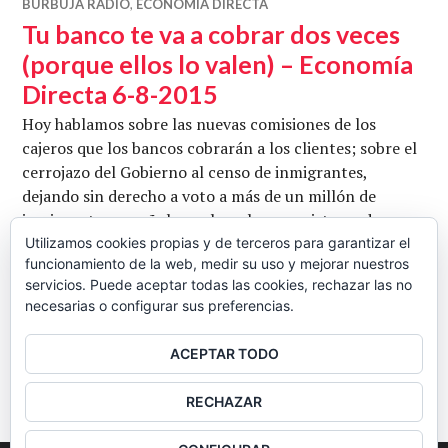
BURBUJA RADIO
,
ECONOMÍA DIRECTA
Tu banco te va a cobrar dos veces
(porque ellos lo valen) – Economía
Directa 6-8-2015
Hoy hablamos sobre las nuevas comisiones de los
cajeros que los bancos cobrarán a los clientes; sobre el
cerrojazo del Gobierno al censo de inmigrantes,
dejando sin derecho a voto a más de un millón de
inmigrantes españoles; sobre el nuevo sistema de pago
por móvil que se está implantando en Ecuador; sobre la
Utilizamos cookies propias y de terceros para garantizar el
funcionamiento de la web, medir su uso y mejorar nuestros
moneda local que se quiere implantar en Santa Coloma
servicios. Puede aceptar todas las cookies, rechazar las no
Tu banco te va a cobrar 
de Gramenet …
Seguir leyendo
necesarias o configurar sus preferencias.
CB
6 AGOSTO, 2015
1 COMENTARIO
ACEPTAR TODO
BARRA
RECHAZAR
LATERAL