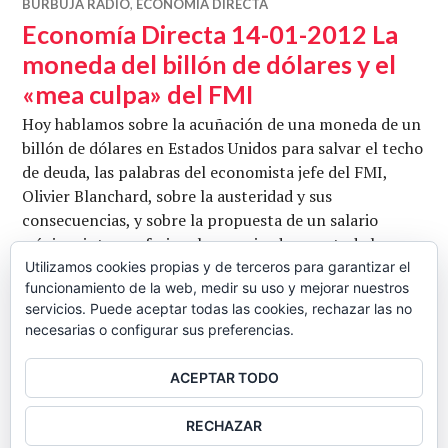
BURBUJA RADIO
,
ECONOMÍA DIRECTA
Economía Directa 14-01-2012 La
moneda del billón de dólares y el
«mea culpa» del FMI
Hoy hablamos sobre la acuñación de una moneda de un
billón de dólares en Estados Unidos para salvar el techo
de deuda, las palabras del economista jefe del FMI,
Olivier Blanchard, sobre la austeridad y sus
consecuencias, y sobre la propuesta de un salario
mínimo interprofesional armonizado para toda la
Unión Europea. Con Diego Lorenzana y Francisco
Utilizamos cookies propias y de terceros para garantizar el
funcionamiento de la web, medir su uso y mejorar nuestros
Guillén. Conduce Juan Carlos Barba. Escuchar y/o
servicios. Puede aceptar todas las cookies, rechazar las no
Economía Directa 14-01-201
descargar. …
Seguir leyendo
necesarias o configurar sus preferencias.
CB
14 ENERO, 2013
DEJAR UN COMENTARIO
ACEPTAR TODO
BARRA
RECHAZAR
LATERAL