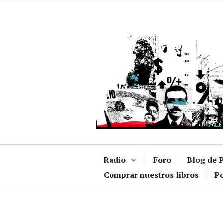
Ir
al
contenido
Radio
Foro
Blog de P
Comprar nuestros libros
Po