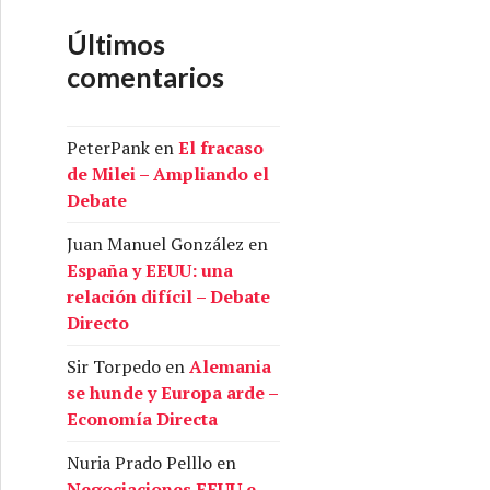
Últimos
comentarios
PeterPank
en
El fracaso
de Milei – Ampliando el
Debate
Juan Manuel González
en
España y EEUU: una
relación difícil – Debate
Directo
Sir Torpedo
en
Alemania
se hunde y Europa arde –
Economía Directa
Nuria Prado Pelllo
en
Negociaciones EEUU e