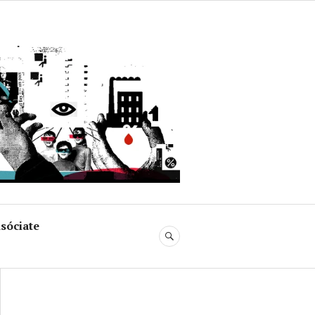
uja
sóciate
BUSCAR