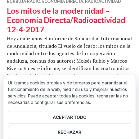
BURBUJA RADIO
,
ECONOMÍA DIRECTA
,
RADIOACTIVIDAD
Los mitos de la modernidad –
Economía Directa/Radioactividad
12-4-2017
Hoy analizamos el informe de Solidaridad Internacional
de Andalucía, titulado El vuelo de Ícaro: los mitos de la
modernidad entre los agentes de la cooperación
andaluza, con sus dos autores: Moisés Rubio y Marcos
Rivero. En este informe, se identifican los cuatro mitos
fundamentales de la modernidad y el progreso -el
crecimiento económico, la máquina, la
Utilizamos cookies propias y de terceros para garantizar el
funcionamiento de la web, medir su uso y mejorar nuestros
desmaterialización de la economía y la igualdad- y se …
servicios. Puede aceptar todas las cookies, rechazar las no
Los mitos de la modernidad – Economía
Seguir leyendo
necesarias o configurar sus preferencias.
CB
12 ABRIL, 2017
4 COMENTARIOS
ACEPTAR TODO
BARRA
RECHAZAR
LATERAL