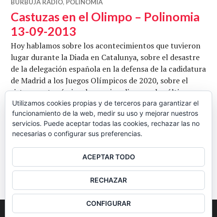
BURBUJA RADIO
,
POLINOMIA
Castuzas en el Olimpo – Polinomia
13-09-2013
Hoy hablamos sobre los acontecimientos que tuvieron
lugar durante la Diada en Catalunya, sobre el desastre
de la delegación española en la defensa de la cadidatura
de Madrid a los Juegos Olímpicos de 2020, sobre el
sistema autonómico, los nacionalismos y los últimos
tejemanejes de la castuza. Con Jorge Batista Prats.
Utilizamos cookies propias y de terceros para garantizar el
funcionamiento de la web, medir su uso y mejorar nuestros
Conduce Pepe Crespo. Escuchar y/o descargar en ivoox.
servicios. Puede aceptar todas las cookies, rechazar las no
Castuzas en el
Fotografía de Callafelvalo
Seguir leyendo
necesarias o configurar sus preferencias.
CB
13 SEPTIEMBRE, 2013
3 COMENTARIOS
ACEPTAR TODO
BARRA
RECHAZAR
LATERAL
CONFIGURAR
2026
Colectivo Burbuja