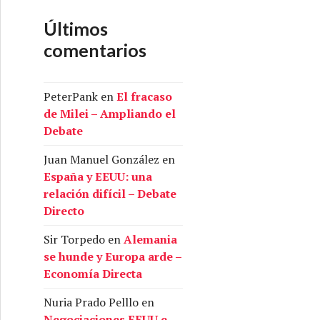
Últimos
comentarios
PeterPank
en
El fracaso
de Milei – Ampliando el
Debate
Juan Manuel González
en
España y EEUU: una
relación difícil – Debate
Directo
Sir Torpedo
en
Alemania
se hunde y Europa arde –
Economía Directa
Nuria Prado Pelllo
en
Negociaciones EEUU e