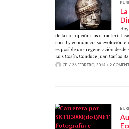
BUR
La
Di
Hoy 
de la corrupción: las característic
social y económico, su evolución e
es posible una regeneración desde 
Luis Cosín. Conduce Juan Carlos Ba
CB
26 FEBRERO, 2014
2 COMEN
BUR
Au
Ec