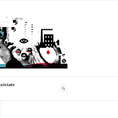
uja
sóciate
BUSCAR