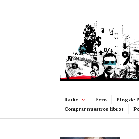
Ir
al
contenido
Radio
Foro
Blog de P
Comprar nuestros libros
Po