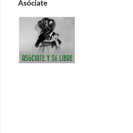
Asóciate
España – Economía Directa 26-2-2014