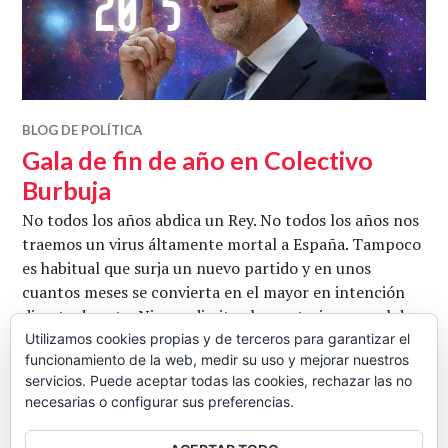
BLOG DE POLÍTICA
Gala de fin de año en Colectivo
Burbuja
No todos los años abdica un Rey. No todos los años nos
traemos un virus áltamente mortal a España. Tampoco
es habitual que surja un nuevo partido y en unos
cuantos meses se convierta en el mayor en intención
directa de voto. Ni que dimita el secretario general de
un partido de la casta, aunque podríamos
Utilizamos cookies propias y de terceros para garantizar el
funcionamiento de la web, medir su uso y mejorar nuestros
acostumbrarnos. Que Cataluña intente independizarse
servicios. Puede aceptar todas las cookies, rechazar las no
Gala de fin de año en Co
ya es casi una …
Seguir leyendo
necesarias o configurar sus preferencias.
CB
31 DICIEMBRE, 2014
DEJAR UN COMENTARIO