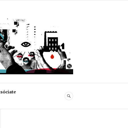
uja
sóciate
BUSCAR