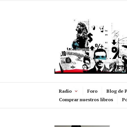
Ir
al
contenido
Radio
Foro
Blog de P
Comprar nuestros libros
Po