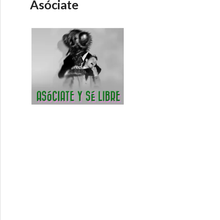
Asóciate
ta con Carlos Sánchez Mato (concejal de Economía del Ay