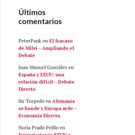
Últimos
comentarios
PeterPank
en
El fracaso
de Milei – Ampliando el
Debate
Juan Manuel González
en
España y EEUU: una
relación difícil – Debate
Directo
Sir Torpedo
en
Alemania
se hunde y Europa arde –
Economía Directa
Nuria Prado Pelllo
en
Negociaciones EEUU e