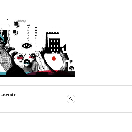
uja
sóciate
BUSCAR