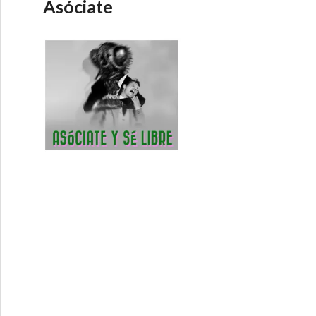
Asóciate
Desorden Mundial – Polinomia 19-8-2015