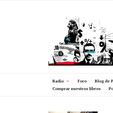
Ir
al
contenido
Radio
Foro
Blog de P
Comprar nuestros libros
Po