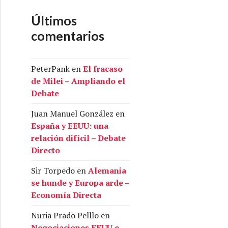
Últimos
comentarios
PeterPank
en
El fracaso
de Milei – Ampliando el
Debate
Juan Manuel González
en
España y EEUU: una
relación difícil – Debate
Directo
Sir Torpedo
en
Alemania
se hunde y Europa arde –
Economía Directa
Nuria Prado Pelllo
en
Negociaciones EEUU e