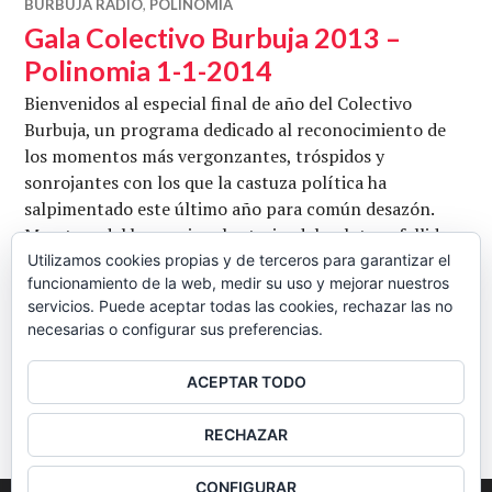
BURBUJA RADIO
,
POLINOMIA
Gala Colectivo Burbuja 2013 –
Polinomia 1-1-2014
Bienvenidos al especial final de año del Colectivo
Burbuja, un programa dedicado al reconocimiento de
los momentos más vergonzantes, tróspidos y
sonrojantes con los que la castuza política ha
salpimentado este último año para común desazón.
Maestros del humor involuntario, del pelotazo fallido y
del saqueo indiscriminado del bolsillo del ciudadano se
Utilizamos cookies propias y de terceros para garantizar el
funcionamiento de la web, medir su uso y mejorar nuestros
dan cita en este programa y son condecorados por los
servicios. Puede aceptar todas las cookies, rechazar las no
Gala Colectivo 
afilados argumentos, el …
Seguir leyendo
necesarias o configurar sus preferencias.
CB
1 ENERO, 2014
3 COMENTARIOS
ACEPTAR TODO
BARRA
RECHAZAR
LATERAL
CONFIGURAR