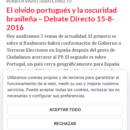
BURBUJA RADIO
,
DEBATE DIRECTO
El olvido portugués y la oscuridad
brasileña – Debate Directo 15-8-
2016
Hoy analizamos 3 temas de actualidad. El primero es
sobre si finalmente habrá conformación de Gobierno o
Terceras Elecciones en España después del gesto de
Ciudadanos acercarse al PP. El segundo es sobre
Portugal, un país cerca geográficamente para España
pero lejos mediáticamente. El gobierno de izquierdas
está teniendo sus debates internos para llevar a cabo
Utilizamos cookies propias y de terceros para garantizar el
funcionamiento de la web, medir su uso y mejorar nuestros
medidas de antiausteridad. ¿Le dejarán los poderes
servicios. Puede aceptar todas las cookies, rechazar las no
El olvido portugués y la
financieros de …
Seguir leyendo
necesarias o configurar sus preferencias.
CB
15 AGOSTO, 2016
DEJAR UN COMENTARIO
ACEPTAR TODO
BARRA
RECHAZAR
LATERAL