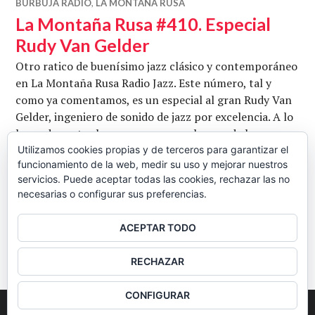
BURBUJA RADIO
,
LA MONTAÑA RUSA
La Montaña Rusa #410. Especial
Rudy Van Gelder
Otro ratico de buenísimo jazz clásico y contemporáneo
en La Montaña Rusa Radio Jazz. Este número, tal y
como ya comentamos, es un especial al gran Rudy Van
Gelder, ingeniero de sonido de jazz por excelencia. A lo
largo de cuatro horas, repasamos algunas de las
grabaciones claves de la Historia del Jazz en las que
Utilizamos cookies propias y de terceros para garantizar el
funcionamiento de la web, medir su uso y mejorar nuestros
participó activamente el gran Rudy Van Gelder,
servicios. Puede aceptar todas las cookies, rechazar las no
La Montaña Rusa #410.
responsable de …
Seguir leyendo
necesarias o configurar sus preferencias.
CB
12 SEPTIEMBRE, 2016
DEJAR UN COMENTARIO
ACEPTAR TODO
BARRA
RECHAZAR
LATERAL
CONFIGURAR
2026
Colectivo Burbuja