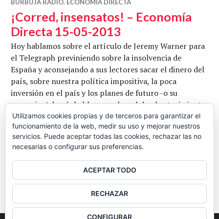
BURBUJA RADIO
,
ECONOMÍA DIRECTA
¡Corred, insensatos! – Economía
Directa 15-05-2013
Hoy hablamos sobre el artículo de Jeremy Warner para
el Telegraph previniendo sobre la insolvencia de
España y aconsejando a sus lectores sacar el dinero del
país, sobre nuestra política impositiva, la poca
inversión en el país y los planes de futuro -o su
ausencia. Además hablamos sobre el desabastecimiento
en los mercados de Venezuela. Con Jordi Llatzer,
Utilizamos cookies propias y de terceros para garantizar el
funcionamiento de la web, medir su uso y mejorar nuestros
Eduardo García y José Antonio Paunero. Conduce …
servicios. Puede aceptar todas las cookies, rechazar las no
¡Corred, insensatos! – Economía Direct
Seguir leyendo
necesarias o configurar sus preferencias.
CB
15 MAYO, 2013
3 COMENTARIOS
ACEPTAR TODO
BARRA
RECHAZAR
LATERAL
CONFIGURAR