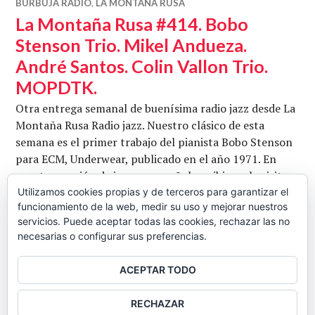
BURBUJA RADIO
,
LA MONTAÑA RUSA
La Montaña Rusa #414. Bobo
Stenson Trio. Mikel Andueza.
André Santos. Colin Vallon Trio.
MOPDTK.
Otra entrega semanal de buenísima radio jazz desde La
Montaña Rusa Radio jazz. Nuestro clásico de esta
semana es el primer trabajo del pianista Bobo Stenson
para ECM, Underwear, publicado en el año 1971. En
nuestra sección de jazz en español, recibimos la visita
del veterano saxofonista Mikel Andueza y su último
Utilizamos cookies propias y de terceros para garantizar el
funcionamiento de la web, medir su uso y mejorar nuestros
trabajo, publicado en el 2015, 5 segundoro/Cada 5
servicios. Puede aceptar todas las cookies, rechazar las no
La Mo
Segundos. La primera novedad de …
Seguir leyendo
necesarias o configurar sus preferencias.
CB
3 OCTUBRE, 2016
DEJAR UN COMENTARIO
ACEPTAR TODO
BARRA
RECHAZAR
LATERAL