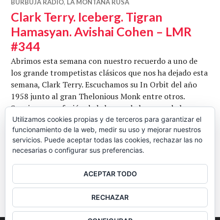
BURBUJA RADIO
,
LA MONTAÑA RUSA
Clark Terry. Iceberg. Tigran
Hamasyan. Avishai Cohen – LMR
#344
Abrimos esta semana con nuestro recuerdo a uno de
los grande trompetistas clásicos que nos ha dejado esta
semana, Clark Terry. Escuchamos su In Orbit del año
1958 junto al gran Thelonious Monk entre otros.
Seguimos con fusión de la buena de la mano de la
mítica banda easpañola Iceberg, uno de los grandes
Utilizamos cookies propias y de terceros para garantizar el
funcionamiento de la web, medir su uso y mejorar nuestros
nombres del jazz rock y la fusión de los 70 en …
servicios. Puede aceptar todas las cookies, rechazar las no
Clark Terry. Iceberg. Tigran Hamasyan.
Seguir leyendo
necesarias o configurar sus preferencias.
CB
19 MARZO, 2015
1 COMENTARIO
ACEPTAR TODO
BARRA
RECHAZAR
LATERAL