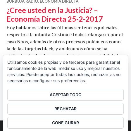
BURBUJA RADIO
,
ECONOMÍA DIRECTA
¿Cree usted en la Justicia? –
Economía Directa 25-2-2017
Hoy hablamos sobre las últimas sentencias judiciales
respecto a la infanta Cristina e Iñaki Urdangarín por el
caso Noos, además de otros procesos polémicos como
la de las tarjetas black, y analizamos cómo se ha
utilizado el calendario para darle la menor visibilidad
posible. También repasamos las últimas noticias del
Utilizamos cookies propias y de terceros para garantizar el
funcionamiento de la web, medir su uso y mejorar nuestros
sector inmobiliario y revisamos los datos para mediar
servicios. Puede aceptar todas las cookies, rechazar las no
¿Cree usted
en la guerra de cifras que se …
Seguir leyendo
necesarias o configurar sus preferencias.
CB
25 FEBRERO, 2017
DEJAR UN COMENTARIO
ACEPTAR TODO
BARRA
RECHAZAR
LATERAL
CONFIGURAR
2026
Colectivo Burbuja