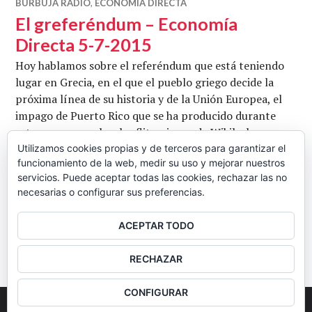
BURBUJA RADIO
,
ECONOMÍA DIRECTA
El greferéndum – Economía
Directa 5-7-2015
Hoy hablamos sobre el referéndum que está teniendo
lugar en Grecia, en el que el pueblo griego decide la
próxima línea de su historia y de la Unión Europea, el
impago de Puerto Rico que se ha producido durante
esta semana y sobre las flitraciones de Wikileaks que
revelan la estrategia inversora de Arabia Saudí en
Utilizamos cookies propias y de terceros para garantizar el
funcionamiento de la web, medir su uso y mejorar nuestros
medios de comunicación españoles. Con Jordi Llatzer,
servicios. Puede aceptar todas las cookies, rechazar las no
El greferéndum – Econom
Juan Cabrero …
Seguir leyendo
necesarias o configurar sus preferencias.
CB
5 JULIO, 2015
2 COMENTARIOS
ACEPTAR TODO
BARRA
RECHAZAR
LATERAL
CONFIGURAR
2026
Colectivo Burbuja