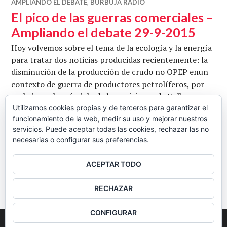
AMPLIANDO EL DEBATE
,
BURBUJA RADIO
El pico de las guerras comerciales –
Ampliando el debate 29-9-2015
Hoy volvemos sobre el tema de la ecología y la energía
para tratar dos noticias producidas recientemente: la
disminución de la producción de crudo no OPEP enun
contexto de guerra de productores petrolíferos, por
un lado, y el escándalo de las emisiones de Volkswagen
y qué relación podría tener con el cénit de producción
Utilizamos cookies propias y de terceros para garantizar el
funcionamiento de la web, medir su uso y mejorar nuestros
del petróleo. Con Rafael Íñiguez, Ferrán P. Vilar y
servicios. Puede aceptar todas las cookies, rechazar las no
El pico de las gue
Antonio Aretxabala. …
Seguir leyendo
necesarias o configurar sus preferencias.
CB
29 SEPTIEMBRE, 2015
DEJAR UN COMENTARIO
ACEPTAR TODO
BARRA
RECHAZAR
LATERAL
CONFIGURAR
2026
Colectivo Burbuja