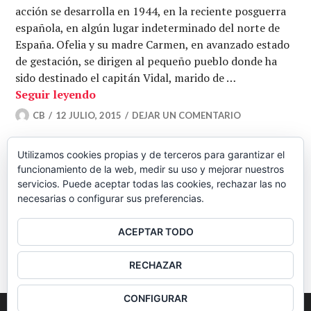
acción se desarrolla en 1944, en la reciente posguerra
española, en algún lugar indeterminado del norte de
España. Ofelia y su madre Carmen, en avanzado estado
de gestación, se dirigen al pequeño pueblo donde ha
sido destinado el capitán Vidal, marido de …
‘El laberinto del fauno’: un oscuro cue
Seguir leyendo
CB
12 JULIO, 2015
DEJAR UN COMENTARIO
Utilizamos cookies propias y de terceros para garantizar el
funcionamiento de la web, medir su uso y mejorar nuestros
Navegación
ENTRADAS
servicios. Puede aceptar todas las cookies, rechazar las no
necesarias o configurar sus preferencias.
ANTERIORES
de
ACEPTAR TODO
BARRA
entradas
RECHAZAR
LATERAL
CONFIGURAR